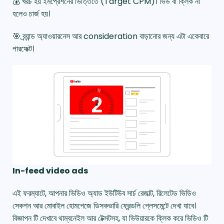
💰 খরচ হয় ইমপ্রেশনের ভিত্তিতে (Target CPM)। ভিউ বা ক্লিক না
হলেও চার্জ হয়।
🎯 ব্র্যান্ড অ্যাওয়ারনেস আর consideration বাড়ানোর জন্য এটা একেবারে
পারফেক্ট।
In-feed video ads
এই ফরম্যাটে, আপনার ভিডিও অ্যাড ইউটিউব সার্চ রেজাল্ট, রিলেটেড ভিডিও
সেকশন আর মোবাইল হোমপেজে ডিসকভারি ফ্রেন্ডলি প্লেসমেন্টে দেখা যাবে।
বিজ্ঞাপন টি দেখাবে থাম্বনেইল আর টেক্সটসহ, যা ভিউয়ারকে ক্লিক করে ভিডিও টি