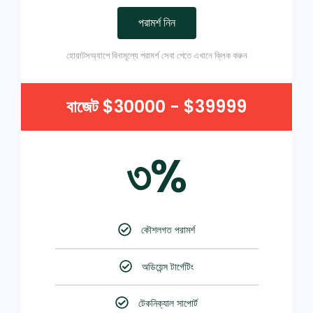
পরামর্শ নিন
হোয়াটসঅ্যাপে বিনামূল্যে পরামর্শ সেবা পেতে এখানে ক্লিক করুন
বাজেট $30000 - $39999
৩%
কৌশলগত পরামর্শ
অডিয়েন্স টার্গেটিং
টেকনিক্যাল সাপোর্ট