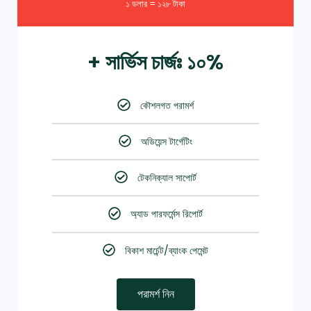
১ ডলার = ১২৮ টাকা
+ সার্ভিস চার্জঃ ১০%
কৌশলগত পরামর্শ
অডিয়েন্স টার্গেটিং
টেকনিক্যাল সাপোর্ট
অ্যাড পারফর্মেন্স রিপোর্ট
বিকাশ মার্চেন্ট/ব্যাংক পেমেন্ট
পরামর্শ নিন