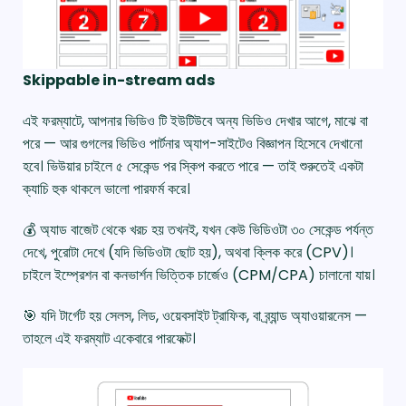
Skippable in-stream ads
এই ফরম্যাটে, আপনার ভিডিও টি ইউটিউবে অন্য ভিডিও দেখার আগে, মাঝে বা
পরে — আর গুগলের ভিডিও পার্টনার অ্যাপ-সাইটেও বিজ্ঞাপন হিসেবে দেখানো
হবে। ভিউয়ার চাইলে ৫ সেকেন্ড পর স্কিপ করতে পারে — তাই শুরুতেই একটা
ক্যাচি হুক থাকলে ভালো পারফর্ম করে।
💰 অ্যাড বাজেট থেকে খরচ হয় তখনই, যখন কেউ ভিডিওটা ৩০ সেকেন্ড পর্যন্ত
দেখে, পুরোটা দেখে (যদি ভিডিওটা ছোট হয়), অথবা ক্লিক করে (CPV)।
চাইলে ইম্প্রেশন বা কনভার্শন ভিত্তিক চার্জেও (CPM/CPA) চালানো যায়।
🎯 যদি টার্গেট হয় সেলস, লিড, ওয়েবসাইট ট্রাফিক, বা ব্র্যান্ড অ্যাওয়ারনেস —
তাহলে এই ফরম্যাট একেবারে পারফেক্ট।