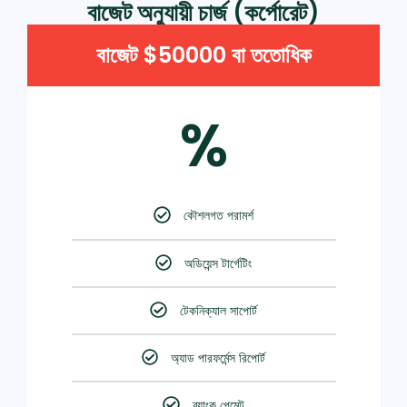
বাজেট অনুযায়ী চার্জ (কর্পোরেট)
বাজেট $50000 বা ততোধিক
%
কৌশলগত পরামর্শ
অডিয়েন্স টার্গেটিং
টেকনিক্যাল সাপোর্ট
অ্যাড পারফর্মেন্স রিপোর্ট
ব্যাংক পেমেন্ট