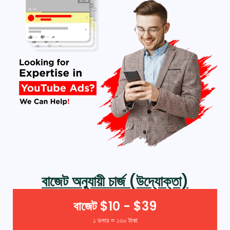
বাজেট অনুযায়ী চার্জ (উদ্যোক্তা)
বাজেট $10 - $39
১ ডলার = ১৩০ টাকা