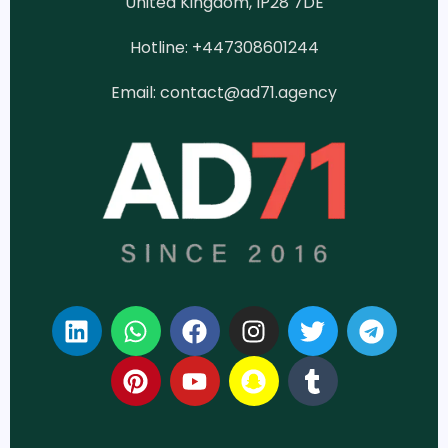
United Kingdom, IP28 7DE
Hotline: +447308601244
Email:
contact@ad71.agency