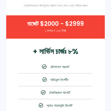
হোয়াটসঅ্যাপে বিনামূল্যে পরামর্শ সেবা পেতে এখানে ক্লিক করুন
বাজেট $2000 - $2999
১ ডলার = ১২৮ টাকা
+ সার্ভিস চার্জঃ ৮%
কৌশলগত পরামর্শ
অডিয়েন্স টার্গেটিং
টেকনিক্যাল সাপোর্ট
অ্যাড পারফর্মেন্স রিপোর্ট