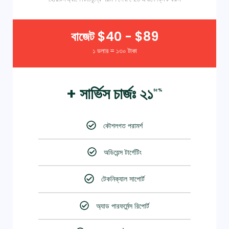
বাজেট $40 - $89
১ ডলার = ১৩০ টাকা
+ সার্ভিস চার্জঃ ২১
৪৫%
কৌশলগত পরামর্শ
অডিয়েন্স টার্গেটিং
টেকনিক্যাল সাপোর্ট
অ্যাড পারফর্মেন্স রিপোর্ট