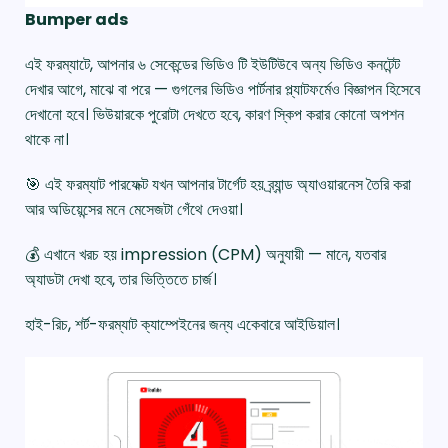
Bumper ads
এই ফরম্যাটে, আপনার ৬ সেকেন্ডের ভিডিও টি ইউটিউবে অন্য ভিডিও কনটেন্ট
দেখার আগে, মাঝে বা পরে — গুগলের ভিডিও পার্টনার প্ল্যাটফর্মেও বিজ্ঞাপন হিসেবে
দেখানো হবে। ভিউয়ারকে পুরোটা দেখতে হবে, কারণ স্কিপ করার কোনো অপশন
থাকে না।
🎯 এই ফরম্যাট পারফেক্ট যখন আপনার টার্গেট হয় ব্র্যান্ড অ্যাওয়ারনেস তৈরি করা
আর অডিয়েন্সের মনে মেসেজটা গেঁথে দেওয়া।
💰 এখানে খরচ হয় impression (CPM) অনুযায়ী — মানে, যতবার
অ্যাডটা দেখা হবে, তার ভিত্তিতে চার্জ।
হাই-রিচ, শর্ট-ফরম্যাট ক্যাম্পেইনের জন্য একেবারে আইডিয়াল।