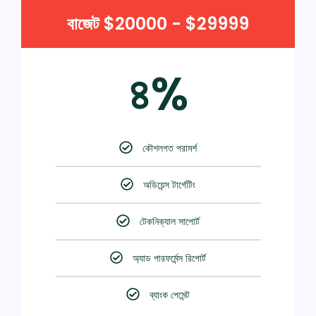
বাজেট $20000 - $29999
৪%
কৌশলগত পরামর্শ
অডিয়েন্স টার্গেটিং
টেকনিক্যাল সাপোর্ট
অ্যাড পারফর্মেন্স রিপোর্ট
ব্যাংক পেমেন্ট