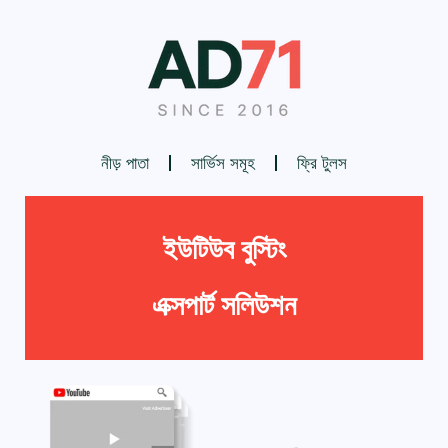
নীড় পাতা
সার্ভিস সমূহ
ফ্রি টুলস
ইউটিউব বুস্টিং
এক্সপার্ট সলিউশন