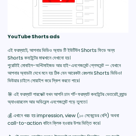
YouTube Shorts ads
এই ফরম্যাটে, আপনার ভিডিও অ্যাড টি ইউটিউব Shorts ফিডে অন্য
Shorts কনটেন্টের মাঝখানে দেখানো হয়।
পুরোটাই মোবাইল-অপ্টিমাইজড আর হাই-এনগেজমেন্ট প্লেসমেন্ট — যেখানে
আপনার অ্যাডটা দেখে মনে হয় ঠিক যেন আরেকটা রেগুলার Shorts ভিডিও!
ভিউয়ার চাইলে সোয়াইপ করে স্কিপ করতে পারে।
🎯 এই ফরম্যাট পারফেক্ট যখন আপনি চান শর্ট-ফরম্যাট কনটেন্টের ভেতরেই ব্র্যান্ড
অ্যাওয়ারনেস আর অডিয়েন্স এনগেজমেন্ট গড়ে তুলতে।
💰 এখানে খরচ হয় impression, view (১০ সেকেন্ডের বেশি) অথবা
call-to-action বাটনে ক্লিক হওয়ার উপর ভিত্তি করে।