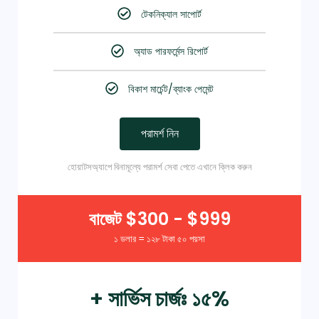
টেকনিক্যাল সাপোর্ট
অ্যাড পারফর্মেন্স রিপোর্ট
বিকাশ মার্চেন্ট/ব্যাংক পেমেন্ট
পরামর্শ নিন
হোয়াটসঅ্যাপে বিনামূল্যে পরামর্শ সেবা পেতে এখানে ক্লিক করুন
বাজেট $300 - $999
১ ডলার = ১২৮ টাকা ৫০ পয়সা
+ সার্ভিস চার্জঃ ১৫%