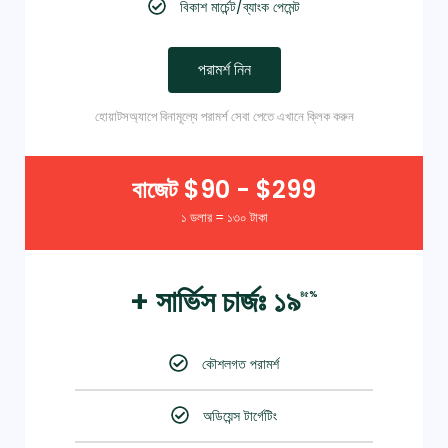
বিকাশ মার্চেন্ট/ব্যাংক পেমেন্ট
পরামর্শ নিন
হোয়াটসঅ্যাপে বিনামূল্যে পরামর্শ সেবা পেতে এখানে ক্লিক করুন
বাজেট $90 - $299
১ ডলার = ১৩০ টাকা
+ সার্ভিস চার্জঃ ১৯
৪৫%
কৌশলগত পরামর্শ
অডিয়েন্স টার্গেটিং