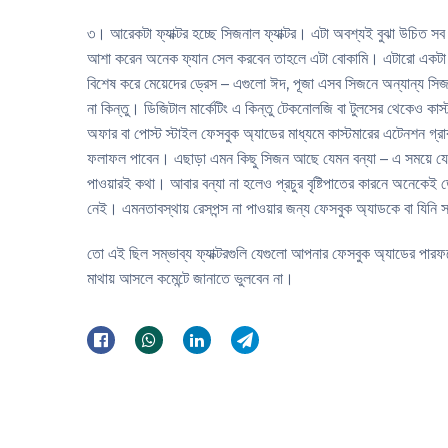
৩। আরেকটা ফ্যাক্টর হচ্ছে সিজনাল ফ্যাক্টর। এটা অবশ্যই বুঝা উচিত সব
আশা করেন অনেক ফ্যান সেল করবেন তাহলে এটা বোকামি। এটারো একটা নি
বিশেষ করে মেয়েদের ড্রেস – এগুলো ঈদ, পূজা এসব সিজনে অন্যান্য 
না কিন্তু। ডিজিটাল মার্কেটিং এ কিন্তু টেকনোলজি বা টুলসের থেকেও কা
অফার বা পোস্ট স্টাইল ফেসবুক অ্যাডের মাধ্যমে কাস্টমারের এটেনশন 
ফলাফল পাবেন। এছাড়া এমন কিছু সিজন আছে যেমন বন্যা – এ সময়ে যে এরি
পাওয়ারই কথা। আবার বন্যা না হলেও প্রচুর বৃষ্টিপাতের কারনে অনেকেই ডে
নেই। এমনতাবস্থায় রেসপন্স না পাওয়ার জন্য ফেসবুক অ্যাডকে বা যিনি সা
তো এই ছিল সম্ভাব্য ফ্যাক্টরগুলি যেগুলো আপনার ফেসবুক অ্যাডের পারফ
মাথায় আসলে কমেন্টে জানাতে ভুলবেন না।