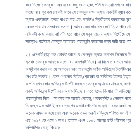
করে দিচ্ছে ফেসবুক। এর মধ্যে কিছু ব্যান হচ্ছে পলিসি ভায়োলেশনের কা
যাচ্ছে না। খুব কম লোকই জানে যে ফেসবুক যখন অ্যাড একাউন্ট ব্যান করে 
অ্যাড একাউন্টটা ফেরত পাওয়া যায় এবং কার্ডটাও দ্বিতীয়বার ব্যবহারের স
ফেরত পাওয়ার সম্ভাবনা ৫০%। আবার যেগুলোর বিল কেটে নিতে পারে নাই 
লজিকটা কাজ করছে না! এটা হতে পারে ফেসবুক তাদের অ্যাড সিস্টেমে
সমস্যাও বর্তমানে ফেসবুক অ্যাডের পারফর্মেন্স ডাউনের জন্য দায়ী হতে প
২। এক্সপার্ট ছাড়া কম লোকই জানে যে ফেসবুক অ্যাড অকশন সিস্টেমে 
সুতরাং ফেসবুক আমাকে এতো রিচ অবশ্যই দিবে। না দিলে তার মানে আমার অ
অস্বীকার করার নয় যে অ্যাডের ভাল পারফর্মেন্স সঠিক অডিয়েন্স টার্গেট
দেওয়াটা দরকার। যেমন পোস্টের স্টাইল,প্রোডাক্ট বা সার্ভিসের ইমেজ 
আপনি যখন কোন অডিয়েন্স টার্গেট করছেন ফেসবুক অ্যাডের মাধ্যমে, আপন
একই অডিয়েন্স টার্গেট করে অ্যাড দিচ্ছে। এতে হচ্ছে কি যারা ঐ অডিয়েন
পারফর্মেন্সটা দিবে। আপনার কম বাজেট যেহেতু, পারফর্মেন্সটাও সেরকম 
দিয়েছেন এক ভাই ই ক্যাব গ্রুপের একটা পোস্টের কমেন্টে। ধরুন একটা ভার
অনেক নামডাক হয়ে গেল এবং অনেক তরুন তরুনীর ড্রিমে পরিণত হল ঐ ভার্সি
এই ২০১৭ তে এসে ২ লাখ। তাহলে এখন ২০০২ সালের ভর্তি পরীক্ষার প্র
কম্পিটিশন বেড়ে গিয়েছে।