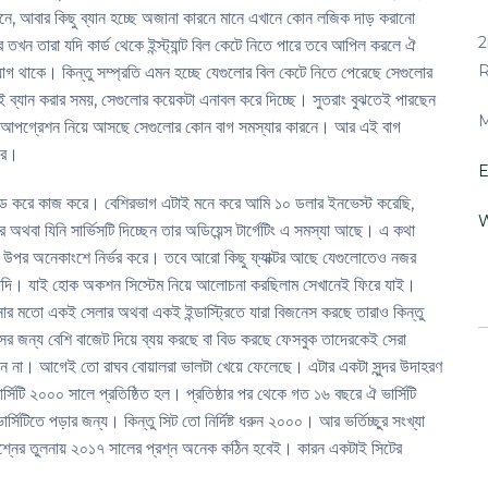
রনে, আবার কিছু ব্যান হচ্ছে অজানা কারনে মানে এখানে কোন লজিক দাড় করানো
2
তখন তারা যদি কার্ড থেকে ইন্স্ট্যান্ট বিল কেটে নিতে পারে তবে আপিল করলে ঐ
R
ুযোগ থাকে। কিন্তু সম্প্রতি এমন হচ্ছে যেগুলোর বিল কেটে নিতে পেরেছে সেগুলোর
ব্যান করার সময়, সেগুলোর কয়েকটা এনাবল করে দিচ্ছে। সুতরাং বুঝতেই পারছেন
M
 যে আপগ্রেশন নিয়ে আসছে সেগুলোর কোন বাগ সমস্যার কারনে। আর এই বাগ
ারে।
E
বিড করে কাজ করে। বেশিরভাগ এটাই মনে করে আমি ১০ ডলার ইনভেস্ট করেছি,
W
থবা যিনি সার্ভিসটি দিচ্ছেন তার অডিয়েন্স টার্গেটিং এ সমস্যা আছে। এ কথা
িংএর উপর অনেকাংশে নির্ভর করে। তবে আরো কিছু ফ্যাক্টর আছে যেগুলোতেও নজর
ইত্যাদি। যাই হোক অকশন সিস্টেম নিয়ে আলোচনা করছিলাম সেখানেই ফিরে যাই।
ার মতো একই সেলার অথবা একই ইন্ডাস্ট্রিতে যারা বিজনেস করছে তারাও কিন্তু
্সের জন্য বেশি বাজেট দিয়ে ব্যয় করছে বা বিড করছে ফেসবুক তাদেরকেই সেরা
পাবেন না। আগেই তো রাঘব বোয়ালরা ভালটা খেয়ে ফেলেছে। এটার একটা সুন্দর উদাহরণ
্সিটি ২০০০ সালে প্রতিষ্ঠিত হল। প্রতিষ্ঠার পর থেকে গত ১৬ বছরে ঐ ভার্সিটি
টিতে পড়ার জন্য। কিন্তু সিট তো নির্দিষ্ট ধরুন ২০০০। আর ভর্তিচ্ছুর সংখ্যা
শ্নের তুলনায় ২০১৭ সালের প্রশ্ন অনেক কঠিন হবেই। কারন একটাই সিটের